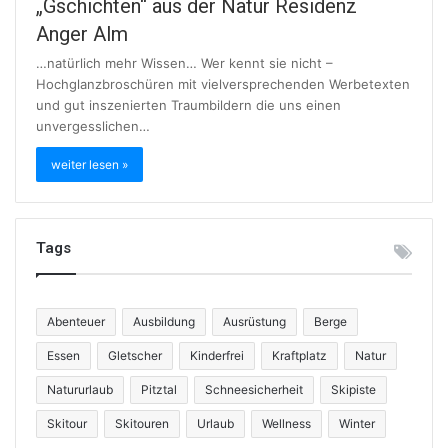
„Gschichten“ aus der Natur Residenz
Anger Alm
…natürlich mehr Wissen… Wer kennt sie nicht –
Hochglanzbroschüren mit vielversprechenden Werbetexten
und gut inszenierten Traumbildern die uns einen
unvergesslichen…
weiter lesen »
Tags
Abenteuer
Ausbildung
Ausrüstung
Berge
Essen
Gletscher
Kinderfrei
Kraftplatz
Natur
Natururlaub
Pitztal
Schneesicherheit
Skipiste
Skitour
Skitouren
Urlaub
Wellness
Winter