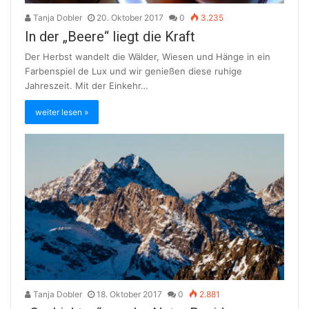
Tanja Dobler
20. Oktober 2017
0
3.235
In der „Beere“ liegt die Kraft
Der Herbst wandelt die Wälder, Wiesen und Hänge in ein
Farbenspiel de Lux und wir genießen diese ruhige
Jahreszeit. Mit der Einkehr…
weiter lesen »
Tanja Dobler
18. Oktober 2017
0
2.881